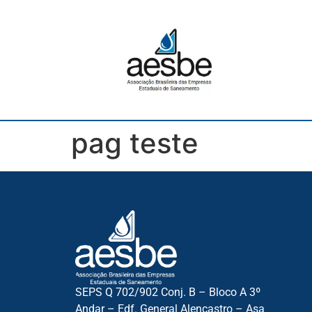
pag teste
SEPS Q 702/902 Conj. B – Bloco A 3º
Andar – Edf. General Alencastro – Asa