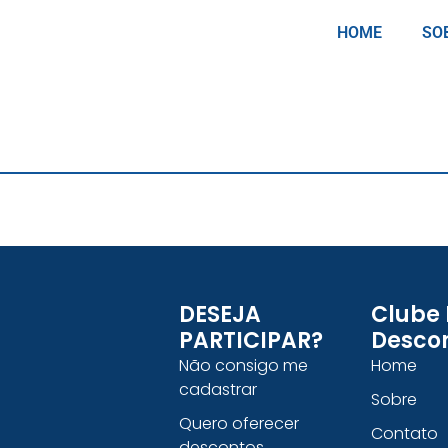
HOME
SO
DESEJA
Clube
PARTICIPAR?
Desco
Não consigo me
Home
cadastrar
Sobre
Quero oferecer
Contato
descontos